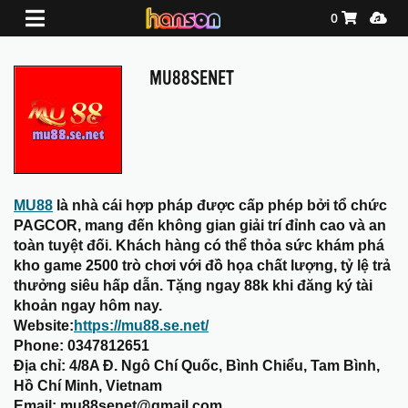
Shopping Ca
Media
0
MU88SENET
MU88
 là nhà cái hợp pháp được cấp phép bởi tổ chức 
PAGCOR, mang đến không gian giải trí đỉnh cao và an 
toàn tuyệt đối. Khách hàng có thể thỏa sức khám phá 
kho game 2500 trò chơi với đồ họa chất lượng, tỷ lệ trả 
thưởng siêu hấp dẫn. Tặng ngay 88k khi đăng ký tài 
khoản ngay hôm nay.
Website:
https://mu88.se.net/
Phone: 0347812651
Địa chỉ: 4/8A Đ. Ngô Chí Quốc, Bình Chiểu, Tam Bình, 
Hồ Chí Minh, Vietnam
Email: mu88senet@gmail.com