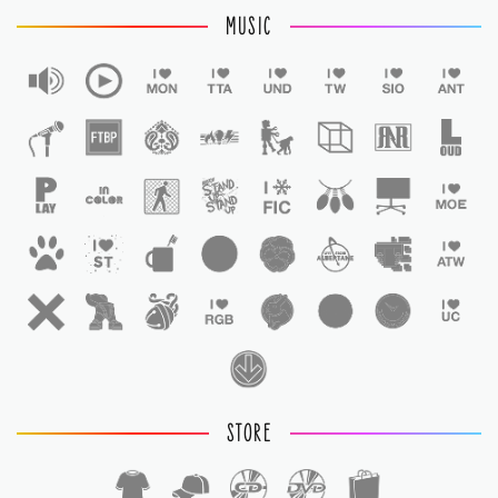
MUSIC
STORE