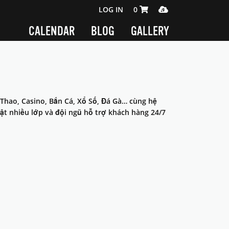
SHOPPING CART 0 ITEMS
MEDIA PLAYER
LOG IN
0
CALENDAR
BLOG
GALLERY
 Thao, Casino, Bắn Cá, Xổ Số, Đá Gà… cùng hệ
mật nhiều lớp và đội ngũ hỗ trợ khách hàng 24/7