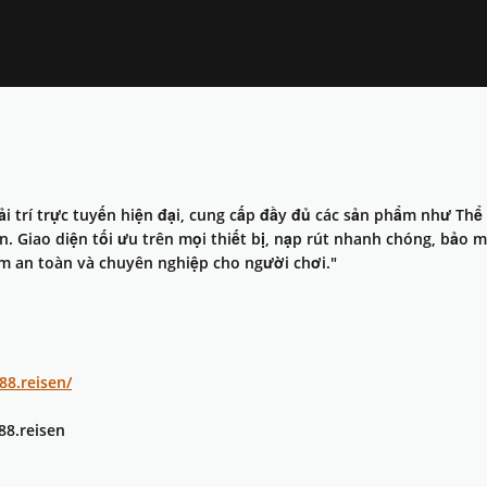
ải trí trực tuyến hiện đại, cung cấp đầy đủ các sản phẩm như Thể
. Giao diện tối ưu trên mọi thiết bị, nạp rút nhanh chóng, bảo 
m an toàn và chuyên nghiệp cho người chơi."
88.reisen/
8.reisen