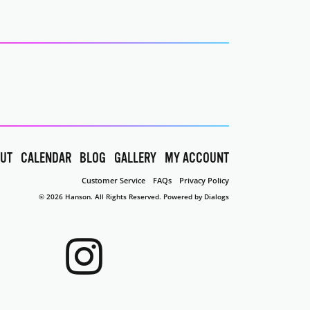
UT
CALENDAR
BLOG
GALLERY
MY ACCOUNT
Customer Service
FAQs
Privacy Policy
© 2026 Hanson. All Rights Reserved.
Powered by Dialogs