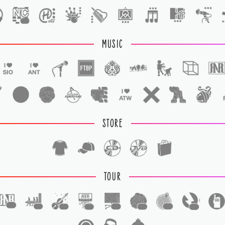
1
MUSIC
STORE
TOUR
1
1
1
1
1
1
1
1