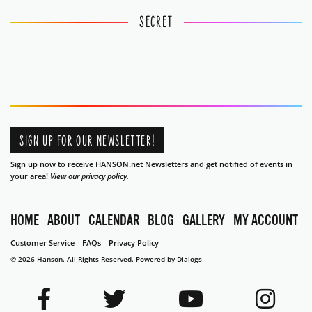
SECRET
SIGN UP FOR OUR NEWSLETTER!
Sign up now to receive HANSON.net Newsletters and get notified of events in
your area!
View our privacy policy.
HOME
ABOUT
CALENDAR
BLOG
GALLERY
MY ACCOUNT
Customer Service
FAQs
Privacy Policy
© 2026 Hanson. All Rights Reserved.
Powered by Dialogs