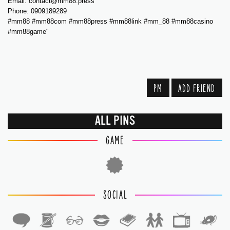
Email: contact@mm88.press
Phone: 0909189289
#mm88 #mm88com #mm88press #mm88link #mm_88 #mm88casino 
#mm88game"
PM
ADD FRIEND
ALL PINS
GAME
SOCIAL