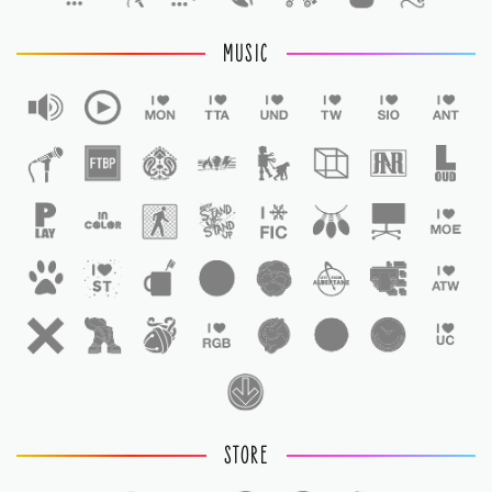
MUSIC
STORE