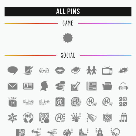
ALL PINS
GAME
SOCIAL
1
1