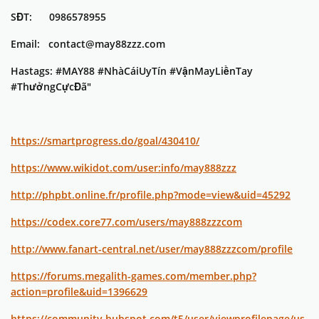
SĐT: 0986578955
Email: contact@may88zzz.com
Hastags: #MAY88 #NhàCáiUyTín #VậnMayLiềnTay
#ThưởngCựcĐã"
https://smartprogress.do/goal/430410/
https://www.wikidot.com/user:info/may888zzz
http://phpbt.online.fr/profile.php?mode=view&uid=45292
https://codex.core77.com/users/may888zzzcom
http://www.fanart-central.net/user/may888zzzcom/profile
https://forums.megalith-games.com/member.php?
action=profile&uid=1396629
https://community.hubspot.com/t5/user/viewprofilepage/us