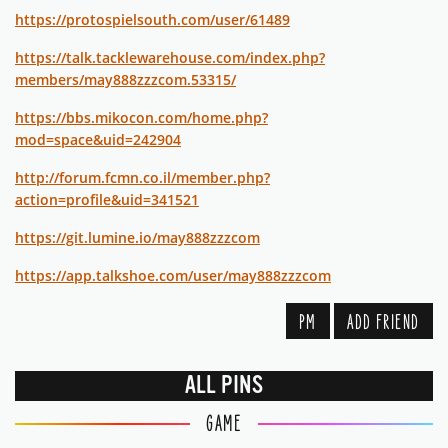
https://protospielsouth.com/user/61489
https://talk.tacklewarehouse.com/index.php?
members/may888zzzcom.53315/
https://bbs.mikocon.com/home.php?
mod=space&uid=242904
http://forum.fcmn.co.il/member.php?
action=profile&uid=341521
https://git.lumine.io/may888zzzcom
https://app.talkshoe.com/user/may888zzzcom
PM
ADD FRIEND
ALL PINS
GAME