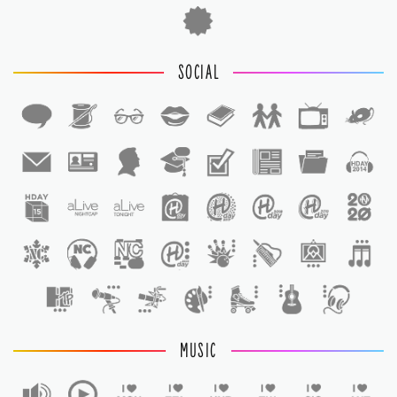
SOCIAL
1
1
MUSIC