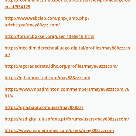
er-id/934129
http://www.webclap.com/php/jump.php?
url=https://may88zzz.com/
http://forum.bokser.org/user-1365615.html
https://decidim.derechoaljuego.digital/profiles/may888zzzco
m/
https://agoradedrets.idhc.org/profiles/may888zzzcom/
https://gitconnected.com/may888zzzcom
https://www.vnbadminton.com/members/may888zzzcom.76
818/
https://qna.habr.com/user/may888zzz
https://asdigital.ulusofona.pt/forums/users/may888zzzcom/
https://www.mapleprimes.com/users/may888zzzcom