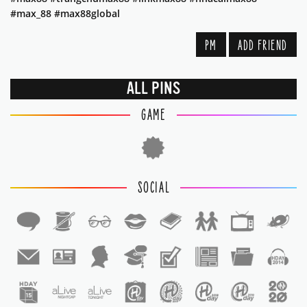
#max_88 #max88global
PM
ADD FRIEND
ALL PINS
GAME
SOCIAL
1