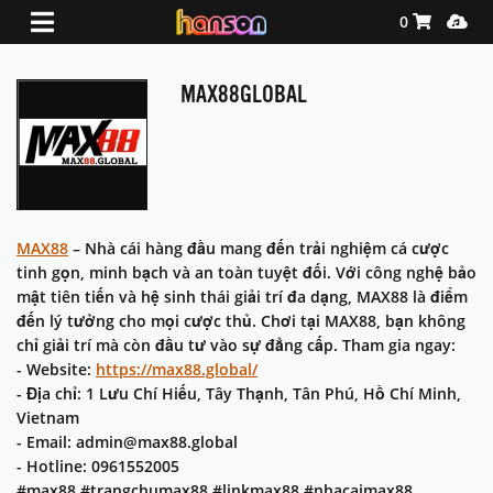
Shopping Ca
Media
0
MAX88GLOBAL
MAX88
– Nhà cái hàng đầu mang đến trải nghiệm cá cược
tinh gọn, minh bạch và an toàn tuyệt đối. Với công nghệ bảo
mật tiên tiến và hệ sinh thái giải trí đa dạng, MAX88 là điểm
đến lý tưởng cho mọi cược thủ. Chơi tại MAX88, bạn không
chỉ giải trí mà còn đầu tư vào sự đẳng cấp. Tham gia ngay:
- Website:
https://max88.global/
- Địa chỉ: 1 Lưu Chí Hiếu, Tây Thạnh, Tân Phú, Hồ Chí Minh,
Vietnam
- Email: admin@max88.global
- Hotline: 0961552005
#max88 #trangchumax88 #linkmax88 #nhacaimax88