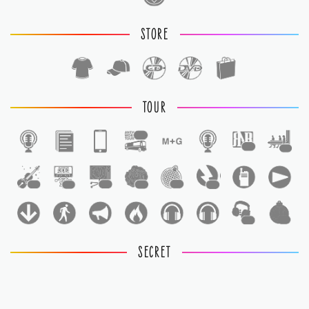
STORE
TOUR
1
1
1
1
1
1
1
1
1
1
1
SECRET