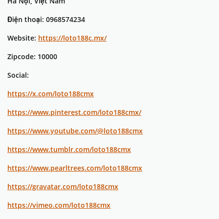
Hà Nội, Việt Nam
Điện thoại: 0968574234
Website:
https://loto188c.mx/
Zipcode: 10000
Social:
https://x.com/loto188cmx
https://www.pinterest.com/loto188cmx/
https://www.youtube.com/@loto188cmx
https://www.tumblr.com/loto188cmx
https://www.pearltrees.com/loto188cmx
https://gravatar.com/loto188cmx
https://vimeo.com/loto188cmx