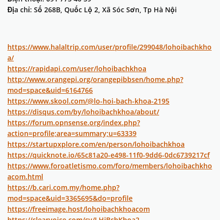
Địa chỉ: Số 268B, Quốc Lộ 2, Xã Sóc Sơn, Tp Hà Nội
https://www.halaltrip.com/user/profile/299048/lohoibachkho
a/
https://rapidapi.com/user/lohoibachkhoa
http://www.orangepi.org/orangepibbsen/home.php?
mod=space&uid=6164766
https://www.skool.com/@lo-hoi-bach-khoa-2195
https://disqus.com/by/lohoibachkhoa/about/
https://forum.opnsense.org/index.php?
action=profile;area=summary;u=63339
https://startupxplore.com/en/person/lohoibachkhoa
https://quicknote.io/65c81a20-e498-11f0-9dd6-0dc6739217cf
https://www.foroatletismo.com/foro/members/lohoibachkho
acom.html
https://b.cari.com.my/home.php?
mod=space&uid=3365695&do=profile
https://freeimage.host/lohoibachkhoacom
https://clearvoice.com/cv/LHiBchKhoa2