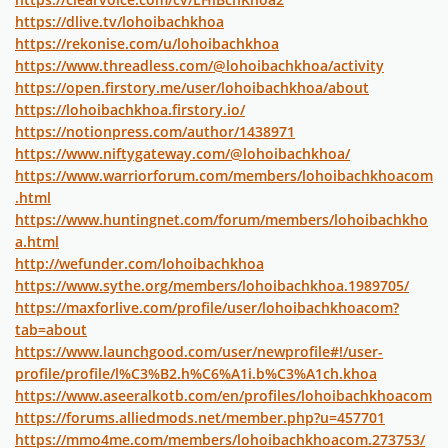
https://dlive.tv/lohoibachkhoa
https://rekonise.com/u/lohoibachkhoa
https://www.threadless.com/@lohoibachkhoa/activity
https://open.firstory.me/user/lohoibachkhoa/about
https://lohoibachkhoa.firstory.io/
https://notionpress.com/author/1438971
https://www.niftygateway.com/@lohoibachkhoa/
https://www.warriorforum.com/members/lohoibachkhoacom
.html
https://www.huntingnet.com/forum/members/lohoibachkho
a.html
http://wefunder.com/lohoibachkhoa
https://www.sythe.org/members/lohoibachkhoa.1989705/
https://maxforlive.com/profile/user/lohoibachkhoacom?
tab=about
https://www.launchgood.com/user/newprofile#!/user-
profile/profile/l%C3%B2.h%C6%A1i.b%C3%A1ch.khoa
https://www.aseeralkotb.com/en/profiles/lohoibachkhoacom
https://forums.alliedmods.net/member.php?u=457701
https://mmo4me.com/members/lohoibachkhoacom.273753/