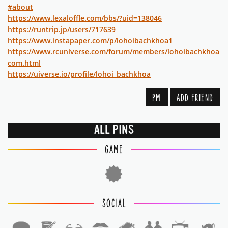
#about
https://www.lexaloffle.com/bbs/?uid=138046
https://runtrip.jp/users/717639
https://www.instapaper.com/p/lohoibachkhoa1
https://www.rcuniverse.com/forum/members/lohoibachkhoa
com.html
https://uiverse.io/profile/lohoi_bachkhoa
PM
ADD FRIEND
ALL PINS
GAME
SOCIAL