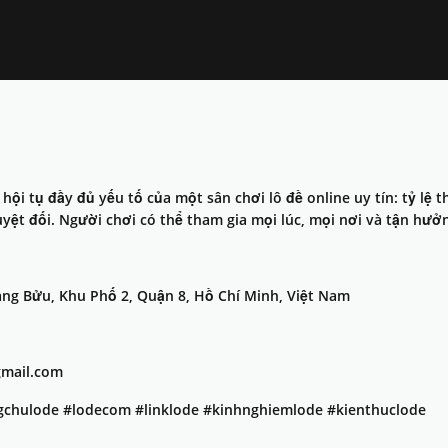
hội tụ đầy đủ yếu tố của một sân chơi lô đề online uy tín: tỷ lệ 
uyệt đối. Người chơi có thể tham gia mọi lúc, mọi nơi và tận hưở
uang Bửu, Khu Phố 2, Quận 8, Hồ Chí Minh, Việt Nam
gmail.com
ngchulode #lodecom #linklode #kinhnghiemlode #kienthuclode