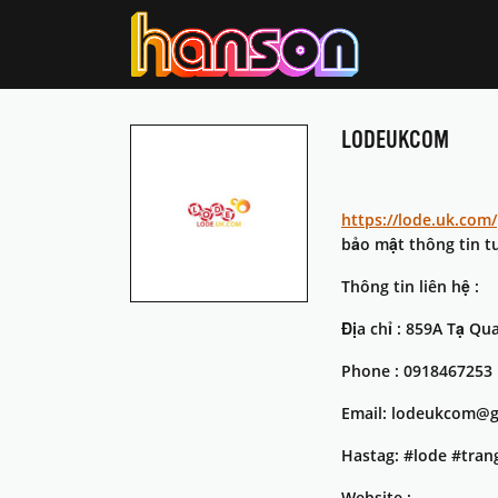
LODEUKCOM
https://lode.uk.com/
bảo mật thông tin t
Thông tin liên hệ :
Địa chỉ : 859A Tạ Q
Phone : 0918467253
Email: lodeukcom@
Hastag: #lode #tra
Website :