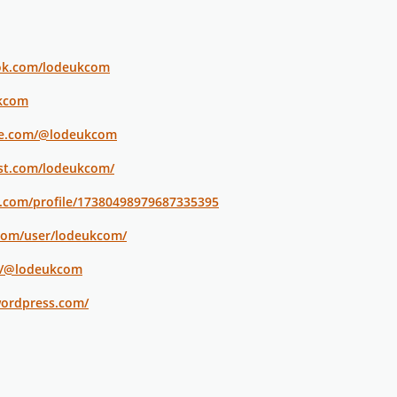
ok.com/lodeukcom
ukcom
be.com/@lodeukcom
est.com/lodeukcom/
r.com/profile/17380498979687335395
.com/user/lodeukcom/
m/@lodeukcom
wordpress.com/