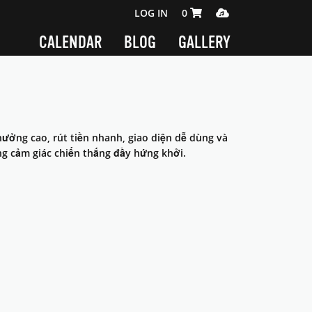
SHOPPING CART 0 ITEMS
MEDIA PLAYER
LOG IN
0
CALENDAR
BLOG
GALLERY
thưởng cao, rút tiền nhanh, giao diện dễ dùng và
ng cảm giác chiến thắng đầy hứng khởi.