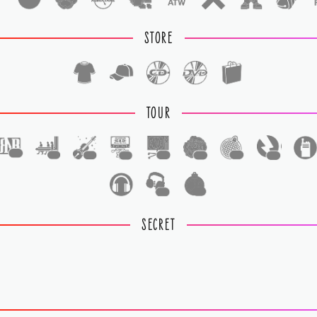
STORE
TOUR
1
1
1
1
1
1
1
1
1
1
SECRET