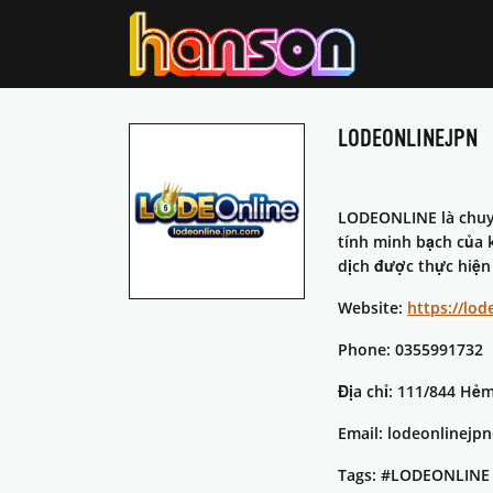
LODEONLINEJPN
LODEONLINE là chuyê
tính minh bạch của 
dịch được thực hiện
Website:
https://lod
Phone: 0355991732
Địa chỉ: 111/844 Hẻ
Email: lodeonlinej
Tags: #LODEONLIN