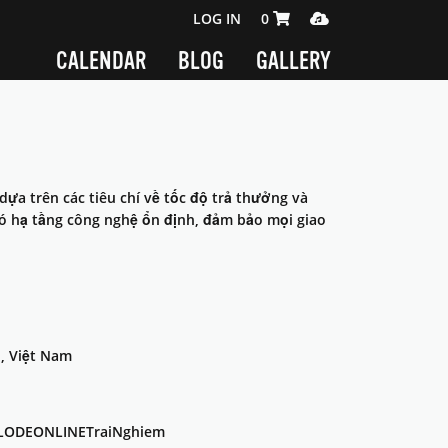
SHOPPING CART 0 ITEMS
MEDIA PLAYER
LOG IN
0
CALENDAR
BLOG
GALLERY
ựa trên các tiêu chí về tốc độ trả thưởng và
có hạ tầng công nghệ ổn định, đảm bảo mọi giao
, Việt Nam
LODEONLINETraiNghiem