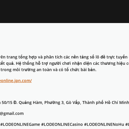
n trang tổng hợp và phân tích các nền tảng số lô đề trực tuyến d
kết quả. Hệ thống hỗ trợ người chơi nhận diện các thương hiệu 
 trong môi trường an toàn và có tổ chức bài bản.
eonline.jpn.com/
m 50/15 Đ. Quảng Hàm, Phường 3, Gò Vấp, Thành phố Hồ Chí Minh
pn@gmail.com
E #LODEONLINEGame #LODEONLINECasino #LODEONLINENoHu #