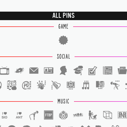
ALL PINS
GAME
SOCIAL
1
1
MUSIC