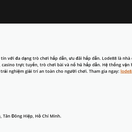
 tín với đa dạng trò chơi hấp dẫn, ưu đãi hấp dẫn. Lode88 là nhà 
o, casino trực tuyến, trò chơi bài và nổ hũ hấp dẫn. Hệ thống vậ
trải nghiệm giải trí an toàn cho người chơi. Tham gia ngay:
lode8
h, Tân Đông Hiệp, Hồ Chí Minh.