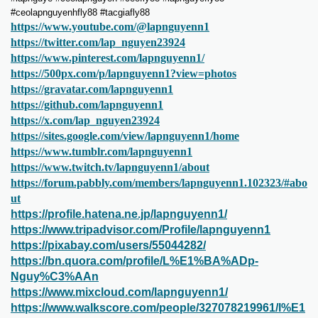
#ceolapnguyenhfly88 #tacgiafly88
https://www.youtube.com/@lapnguyenn1
https://twitter.com/lap_nguyen23924
https://www.pinterest.com/lapnguyenn1/
https://500px.com/p/lapnguyenn1?view=photos
https://gravatar.com/lapnguyenn1
https://github.com/lapnguyenn1
https://x.com/lap_nguyen23924
https://sites.google.com/view/lapnguyenn1/home
https://www.tumblr.com/lapnguyenn1
https://www.twitch.tv/lapnguyenn1/about
https://forum.pabbly.com/members/lapnguyenn1.102323/#abo
ut
https://profile.hatena.ne.jp/lapnguyenn1/
https://www.tripadvisor.com/Profile/lapnguyenn1
https://pixabay.com/users/55044282/
https://bn.quora.com/profile/L%E1%BA%ADp-
Nguy%C3%AAn
https://www.mixcloud.com/lapnguyenn1/
https://www.walkscore.com/people/327078219961/l%E1