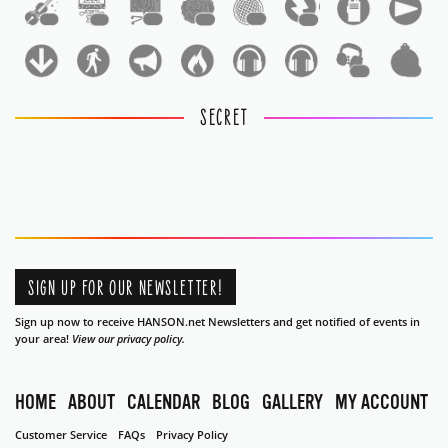
1
1
1
1
1
1
1
1
SECRET
SIGN UP FOR OUR NEWSLETTER!
Sign up now to receive HANSON.net Newsletters and get notified of events in
your area!
View our privacy policy.
HOME
ABOUT
CALENDAR
BLOG
GALLERY
MY ACCOUNT
Customer Service
FAQs
Privacy Policy