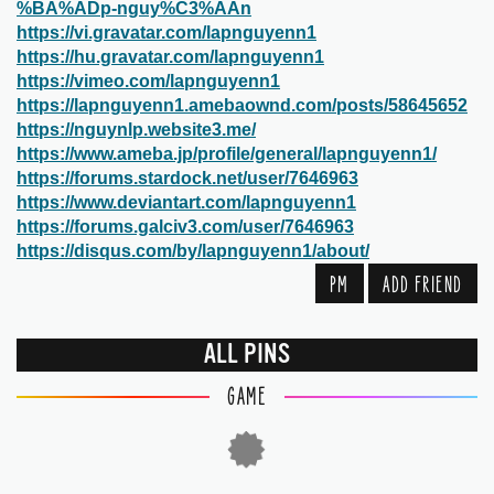
%BA%ADp-nguy%C3%AAn
https://vi.gravatar.com/lapnguyenn1
https://hu.gravatar.com/lapnguyenn1
https://vimeo.com/lapnguyenn1
https://lapnguyenn1.amebaownd.com/posts/58645652
https://nguynlp.website3.me/
https://www.ameba.jp/profile/general/lapnguyenn1/
https://forums.stardock.net/user/7646963
https://www.deviantart.com/lapnguyenn1
https://forums.galciv3.com/user/7646963
https://disqus.com/by/lapnguyenn1/about/
PM
ADD FRIEND
ALL PINS
GAME