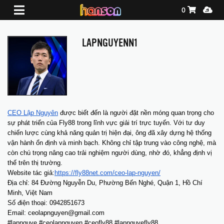
Shopping Ca
Media
0
LAPNGUYENN1
CEO Lập Nguyên
 được biết đến là người đặt nền móng quan trọng cho 
sự phát triển của Fly88 trong lĩnh vực giải trí trực tuyến. Với tư duy 
chiến lược cùng khả năng quản trị hiện đại, ông đã xây dựng hệ thống 
vận hành ổn định và minh bạch. Không chỉ tập trung vào công nghệ, mà 
còn chú trọng nâng cao trải nghiệm người dùng, nhờ đó, khẳng định vị 
thế trên thị trường.
Website tác giả:
https://fly88net.com/ceo-lap-nguyen/
Địa chỉ: 84 Đường Nguyễn Du, Phường Bến Nghé, Quận 1, Hồ Chí 
Minh, Việt Nam
Số điện thoại: 0942851673
Email: ceolapnguyen@gmail.com
#lapnguye #ceolapnguyen #ceofly88 #lapnguyefly88 