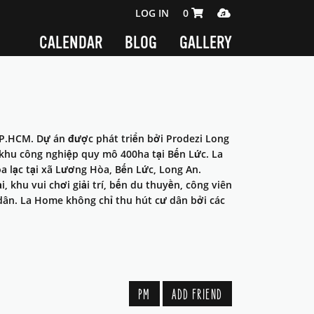
SHOPPING CART 0 ITEMS
MEDIA PLAYER
LOG IN
0
CALENDAR
BLOG
GALLERY
TP.HCM. Dự án được phát triển bởi Prodezi Long
n khu công nghiệp quy mô 400ha tại Bến Lức. La
a lạc tại xã Lương Hòa, Bến Lức, Long An.
khu vui chơi giải trí, bến du thuyền, công viên
dân. La Home không chỉ thu hút cư dân bởi các
PM
ADD FRIEND