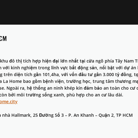
HCM
khu đô thị tích hợp hiện đại lớn nhất tại cửa ngõ phía Tây Nam 
n với kinh nghiệm trong lĩnh vực bất động sản, nổi bật với dự á
trên diện tích gần 101,4ha, với vốn đầu tư gần 3.000 tỷ đồng, tọ
ủa La Home bao gồm bệnh viện, trường học, trung tâm thương mại, 
se. Ngoài ra, hệ thống an ninh khép kín đảm bảo an toàn cho cư 
 còn bởi môi trường sống xanh, phù hợp cho an cư lâu dài.
home.city
Tòa nhà Hallmark, 25 Đường Số 3 – P. An Khanh – Quận 2, TP HCM