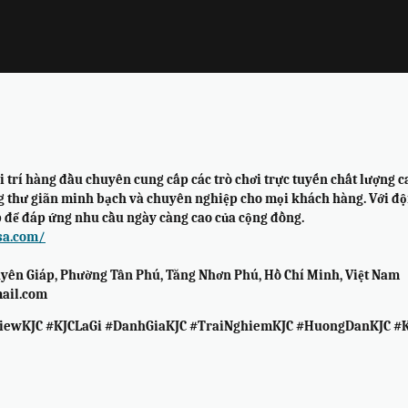
i trí hàng đầu chuyên cung cấp các trò chơi trực tuyến chất lượng 
g thư giãn minh bạch và chuyên nghiệp cho mọi khách hàng. Với độ
 để đáp ứng nhu cầu ngày càng cao của cộng đồng.
.sa.com/
uyên Giáp, Phường Tân Phú, Tăng Nhơn Phú, Hồ Chí Minh, Việt Nam
ail.com
eviewKJC #KJCLaGi #DanhGiaKJC #TraiNghiemKJC #HuongDanKJC #