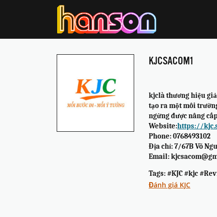
KJCSACOM1
kjc
là thương hiệu giả
tạo ra một môi trườn
ngừng được nâng cấp
Website:
https://kjc
Phone: 0768493102
Địa chỉ: 7/67B Võ Ng
Email: kjcsacom@gm
Tags: #KJC #kjc #R
Đánh giá KJC