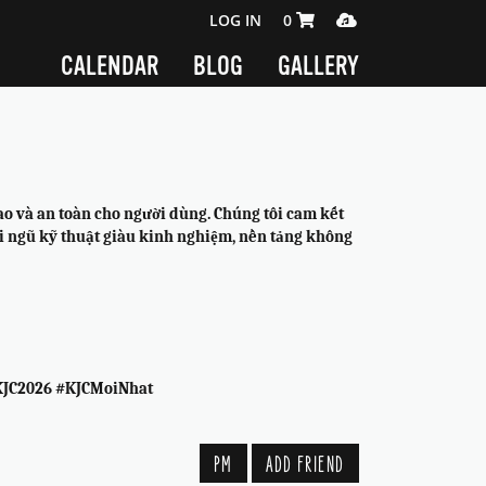
SHOPPING CART 0 ITEMS
MEDIA PLAYER
LOG IN
0
CALENDAR
BLOG
GALLERY
cao và an toàn cho người dùng. Chúng tôi cam kết
i ngũ kỹ thuật giàu kinh nghiệm, nền tảng không
KJC2026 #KJCMoiNhat
PM
ADD FRIEND