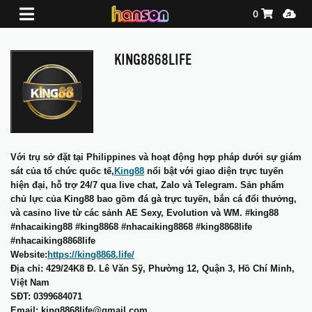
Shopping Ca
Media
0
KING8868LIFE
Với trụ sở đặt tại Philippines và hoạt động hợp pháp dưới sự giám
sát của tổ chức quốc tế,
King88
nổi bật với giao diện trực tuyến
hiện đại, hỗ trợ 24/7 qua live chat, Zalo và Telegram. Sản phẩm
chủ lực của King88 bao gồm đá gà trực tuyến, bắn cá đổi thưởng,
và casino live từ các sảnh AE Sexy, Evolution và WM. #king88
#nhacaiking88 #king8868 #nhacaiking8868 #king8868life
#nhacaiking8868life
Website:
https://king8868.life/
Địa chỉ: 429/24K8 Đ. Lê Văn Sỹ, Phường 12, Quận 3, Hồ Chí Minh,
Việt Nam
SĐT: 0399684071
Email: king8868life@gmail.com