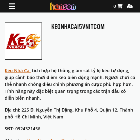
Shopping Ca
Media
0
KEONHACAI5VNITCOM
Kèo Nhà Cái
tích hợp hệ thống giám sát tỷ lệ kèo tự động,
giúp cảnh báo thời điểm kèo biến động mạnh. Người chơi có
thể nhanh chóng điều chỉnh phương án cược phù hợp hơn.
Tính năng này đặc biệt quan trọng trong các trận đấu có
diễn biến nhanh.
Địa chỉ: 225 Đ. Nguyễn Thị Đặng, Khu Phố 4, Quận 12, Thành
phố Hồ Chí Minh, Việt Nam
SĐT: 0924321456