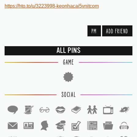
https://hto.to/u/3223998-keonhacai5vnitcom
PM
ADD FRIEND
ALL PINS
GAME
SOCIAL
1