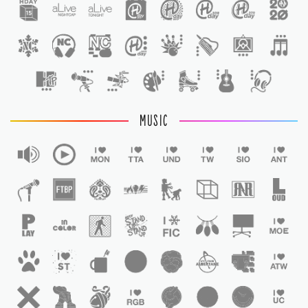
1
MUSIC