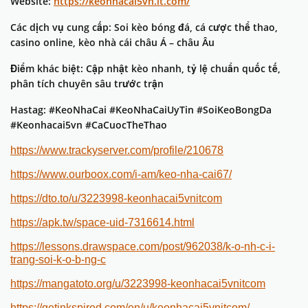
Website:
https://keonhacai5vn.it.com/
Các dịch vụ cung cấp: Soi kèo bóng đá, cá cược thể thao,
casino online, kèo nhà cái châu Á – châu Âu
Điểm khác biệt: Cập nhật kèo nhanh, tỷ lệ chuẩn quốc tế,
phân tích chuyên sâu trước trận
Hastag: #KeoNhaCai #KeoNhaCaiUyTin #SoiKeoBongDa
#Keonhacai5vn #CaCuocTheThao
https://www.trackyserver.com/profile/210678
https://www.ourboox.com/i-am/keo-nha-cai67/
https://dto.to/u/3223998-keonhacai5vnitcom
https://apk.tw/space-uid-7316614.html
https://lessons.drawspace.com/post/962038/k-o-nh-c-i-
trang-soi-k-o-b-ng-c
https://mangatoto.org/u/3223998-keonhacai5vnitcom
https://getinkspired.com/en/u/keonhacai5vnitcom/