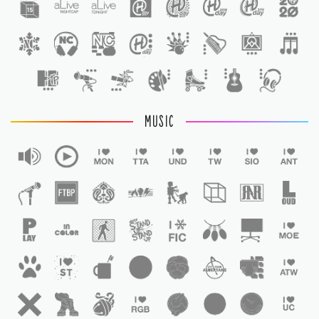
1
MUSIC