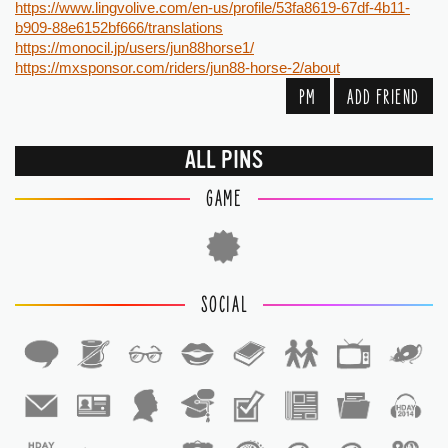
https://www.lingvolive.com/en-us/profile/53fa8619-67df-4b11-
b909-88e6152bf666/translations
https://monocil.jp/users/jun88horse1/
https://mxsponsor.com/riders/jun88-horse-2/about
PM
ADD FRIEND
ALL PINS
GAME
SOCIAL
1