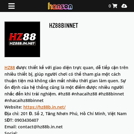
Shopping Ca
Media
0
HZ88BINNET
HZ88
được thiết kế với giao diện trực quan, dễ tiếp cận trên
nhiều thiết bị, giúp người chơi có thể tham gia một cách
thuận tiện mà không cần mất nhiều thời gian làm quen. Sự
ổn định của hệ thống cũng là một điểm được nhiều người
nhắc đến khi trải nghiệm. #hz88 #nhacaihz88 #hz88binnet
#nhacaihz88binnet
Website:
https://hz88b.in.net/
Địa chỉ: 201 Đ. Số 2, Tăng Nhơn Phú, Hồ Chí Minh, Việt Nam
SĐT: 0903430407
Email: contact@hz88b.in.net
Social: