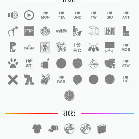
MUSIC
STORE