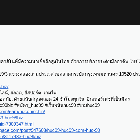
็บคาสิโนที่มีความน่าเชื่อถือสูงในไทย ด้วยการบริการระดับมืออาชีพ โปรโ
กล้า 19/3 แขวงคลองสามประเวศ เขตลาดกระบัง กรุงเทพมหานคร 10520 ป
.biz/
ลน์, สล็อต, อีสปอร์ต, เกมไพ่
อดภัย, ฝ่ายสนับสนุนตลอด 24 ชั่วโมงทุกวัน, อินเทอร์เฟซที่เป็นมิตร
c99biz #สมัคร_huc99 #เว็บพนันhuc99 #เกมhuc99
com/i-am/hucchinchin/
433-huc99biz
uid-7309347.html
wspace.com/post/947603/huc99-huc99-com-huc-99
g/u/3117433-huc99biz