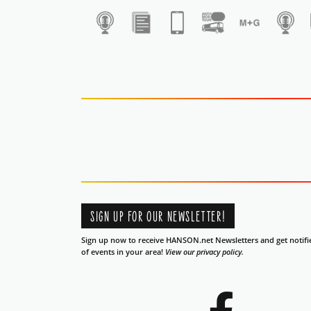
1
SIGN UP FOR OUR NEWSLETTER!
Sign up now to receive HANSON.net Newsletters and get notifi
of events in your area!
View our privacy policy.