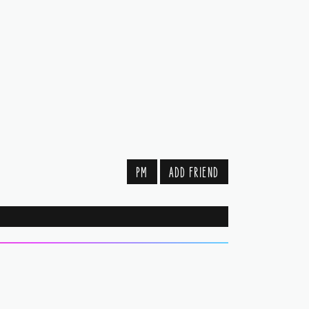
PM
ADD FRIEND