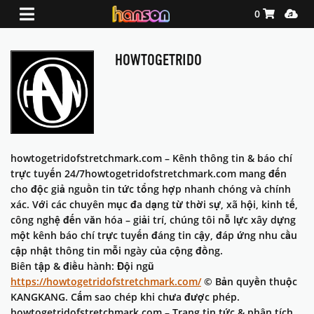
Shopping Ca
Media
0
HOWTOGETRIDO
howtogetridofstretchmark.com – Kênh thông tin & báo chí
trực tuyến 24/7howtogetridofstretchmark.com mang đến
cho độc giả nguồn tin tức tổng hợp nhanh chóng và chính
xác. Với các chuyên mục đa dạng từ thời sự, xã hội, kinh tế,
công nghệ đến văn hóa – giải trí, chúng tôi nỗ lực xây dựng
một kênh báo chí trực tuyến đáng tin cậy, đáp ứng nhu cầu
cập nhật thông tin mỗi ngày của cộng đồng.
Biên tập & điều hành: Đội ngũ
https://howtogetridofstretchmark.com/
© Bản quyền thuộc
KANGKANG. Cấm sao chép khi chưa được phép.
howtogetridofstretchmark.com – Trang tin tức & phân tích