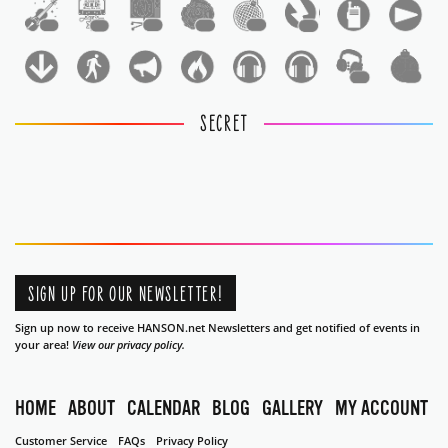
1
1
1
1
1
1
1
1
SECRET
SIGN UP FOR OUR NEWSLETTER!
Sign up now to receive HANSON.net Newsletters and get notified of events in
your area!
View our privacy policy.
HOME
ABOUT
CALENDAR
BLOG
GALLERY
MY ACCOUNT
Customer Service
FAQs
Privacy Policy