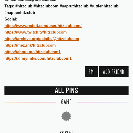
Tags: #hitzclub #hitzclubcom #napruthitzclub #ruttienhitzclub
#naptienhitzclub
Social:
https://www.reddit.com/user/hitzclubcom/
https://www.twitch.tv/hitzclubcom
https://archive.org/details/@hitzclubcom
https://mez.ink/hitzclubcom
https://about.me/hitzclubcom1
https://allmylinks.com/hitzclubcom1
PM
ADD FRIEND
ALL PINS
GAME