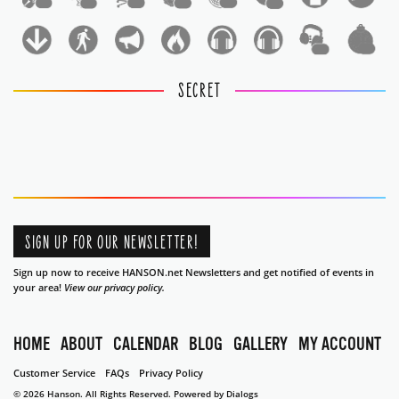
1
1
1
1
1
1
1
1
SECRET
SIGN UP FOR OUR NEWSLETTER!
Sign up now to receive HANSON.net Newsletters and get notified of events in
your area!
View our privacy policy.
HOME
ABOUT
CALENDAR
BLOG
GALLERY
MY ACCOUNT
Customer Service
FAQs
Privacy Policy
© 2026 Hanson. All Rights Reserved.
Powered by Dialogs