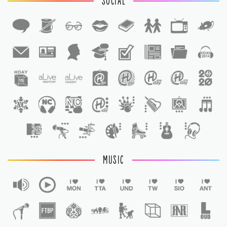
SOCIAL
1
1
MUSIC