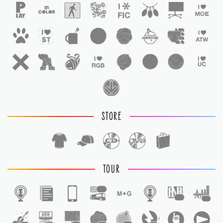
STORE
TOUR
1
1
1