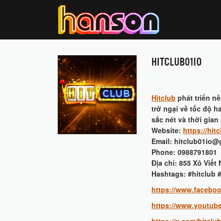
HITCLUB01IO
Hitclub
phát triển nề
trở ngại về tốc độ h
sắc nét và thời gian
Website:
https://hitc
Email: hitclub01io@
Phone: 0988791801
Địa chỉ: 855 Xô Viế
Hashtags: #hitclub 
https://www.faceboo
https://www.youtub