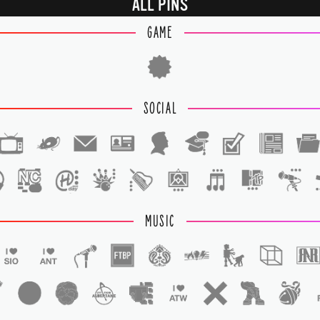
ALL PINS
GAME
SOCIAL
1
1
MUSIC