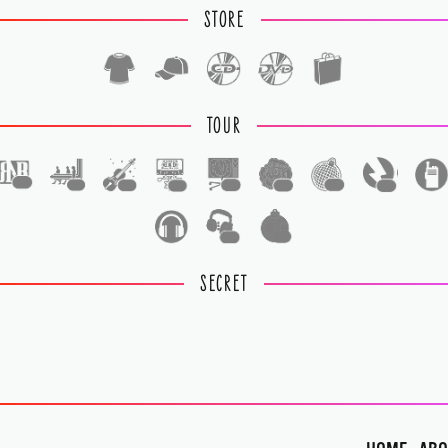
STORE
TOUR
1
1
1
1
1
1
1
1
1
1
SECRET