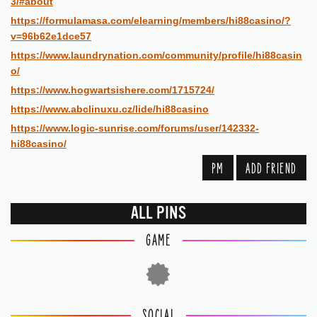
3/#about
https://formulamasa.com/elearning/members/hi88casino/?
v=96b62e1dce57
https://www.laundrynation.com/community/profile/hi88casin
o/
https://www.hogwartsishere.com/1715724/
https://www.abclinuxu.cz/lide/hi88casino
https://www.logic-sunrise.com/forums/user/142332-
hi88casino/
PM
ADD FRIEND
ALL PINS
GAME
SOCIAL