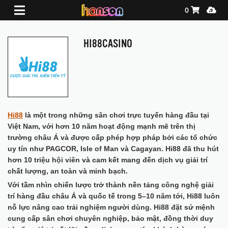
Shopping Ca
Media
0
HI88CASINO
Hi88
là một trong những sân chơi trực tuyến hàng đầu tại
Việt Nam, với hơn 10 năm hoạt động mạnh mẽ trên thị
trường châu Á và được cấp phép hợp pháp bởi các tổ chức
uy tín như PAGCOR, Isle of Man và Cagayan. Hi88 đã thu hút
hơn 10 triệu hội viên và cam kết mang đến dịch vụ giải trí
chất lượng, an toàn và minh bạch.
Với tầm nhìn chiến lược trở thành nền tảng công nghệ giải
trí hàng đầu châu Á và quốc tế trong 5–10 năm tới, Hi88 luôn
nỗ lực nâng cao trải nghiệm người dùng. Hi88 đặt sứ mệnh
cung cấp sân chơi chuyên nghiệp, bảo mật, đồng thời duy