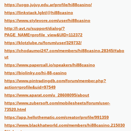
https://ucgp.jujuy.edu.ar/profile/hi88casino/
https://linkstack.lgbt/@hi88casino
https://www.stylevore.com/user/hi88casino
http://l-avt.ru/support/dialog/?
PAGE_NAME=profile_view&UID=112372
https://klotzlube.ru/forum/user/329732/
https://chodaumoi247.com/members/hi88casino.28345/#abo
ut
https://www.papercall.io/speakers/hi88casino
https://biolinky.co/hi-88-casino
https://www.pintradingdb.com/forum/member.php?
action=profile&uid=97549
https://www.aparat.com/u_28608095/about
https://www.zubersoft.com/mobilesheets/forum/user-
73520.html
https://app.hellothematic.com/creator/profile/991359
https://www.blackhatworld.com/members/hi88casino.215030