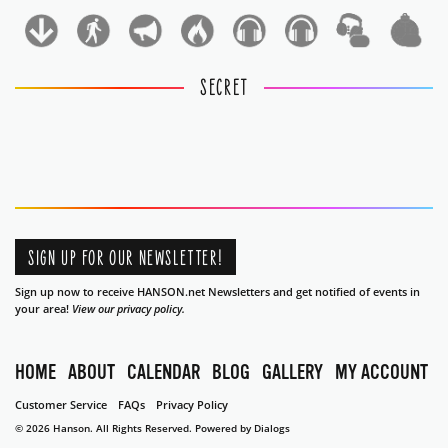
1
1
SECRET
SIGN UP FOR OUR NEWSLETTER!
Sign up now to receive HANSON.net Newsletters and get notified of events in
your area!
View our privacy policy.
HOME
ABOUT
CALENDAR
BLOG
GALLERY
MY ACCOUNT
Customer Service
FAQs
Privacy Policy
© 2026 Hanson. All Rights Reserved.
Powered by Dialogs