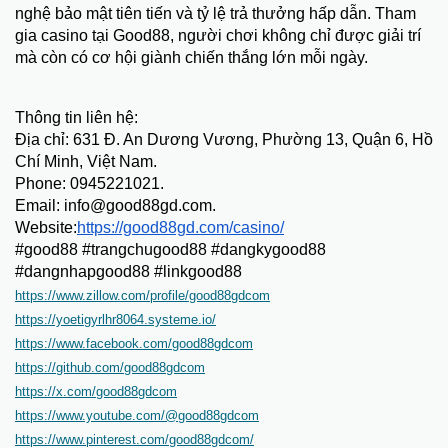
nghệ bảo mật tiên tiến và tỷ lệ trả thưởng hấp dẫn. Tham 
gia casino tại Good88, người chơi không chỉ được giải trí 
mà còn có cơ hội giành chiến thắng lớn mỗi ngày.
Thông tin liên hệ:
Địa chỉ: 631 Đ. An Dương Vương, Phường 13, Quận 6, Hồ 
Chí Minh, Việt Nam.
Phone: 0945221021.
Email: info@good88gd.com.
Website:
https://good88gd.com/casino/
#good88 #trangchugood88 #dangkygood88 
#dangnhapgood88 #linkgood88
https://www.zillow.com/profile/good88gdcom
https://yoetigyrlhr8064.systeme.io/
https://www.facebook.com/good88gdcom
https://github.com/good88gdcom
https://x.com/good88gdcom
https://www.youtube.com/@good88gdcom
https://www.pinterest.com/good88gdcom/