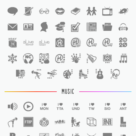
1
1
MUSIC