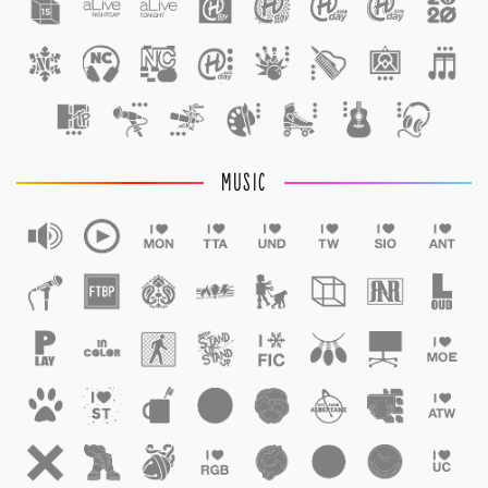
1
MUSIC