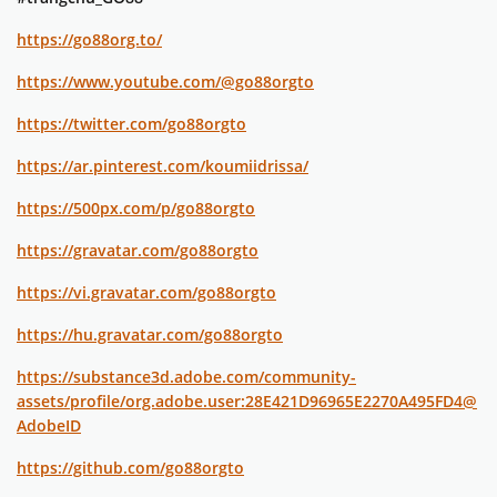
https://go88org.to/
https://www.youtube.com/@go88orgto
https://twitter.com/go88orgto
https://ar.pinterest.com/koumiidrissa/
https://500px.com/p/go88orgto
https://gravatar.com/go88orgto
https://vi.gravatar.com/go88orgto
https://hu.gravatar.com/go88orgto
https://substance3d.adobe.com/community-
assets/profile/org.adobe.user:28E421D96965E2270A495FD4@
AdobeID
https://github.com/go88orgto