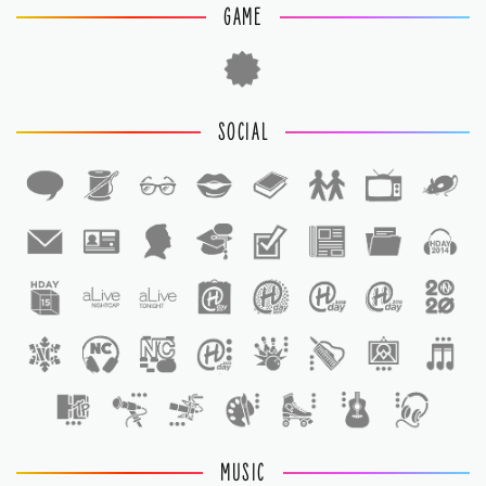
GAME
SOCIAL
1
1
MUSIC