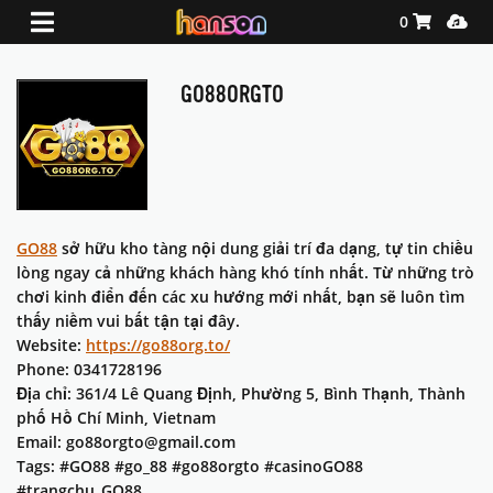
Shopping Ca
Media
0
GO88ORGTO
GO88
sở hữu kho tàng nội dung giải trí đa dạng, tự tin chiều
lòng ngay cả những khách hàng khó tính nhất. Từ những trò
chơi kinh điển đến các xu hướng mới nhất, bạn sẽ luôn tìm
thấy niềm vui bất tận tại đây.
Website:
https://go88org.to/
Phone: 0341728196
Địa chỉ: 361/4 Lê Quang Định, Phường 5, Bình Thạnh, Thành
phố Hồ Chí Minh, Vietnam
Email: go88orgto@gmail.com
Tags: #GO88 #go_88 #go88orgto #casinoGO88
#trangchu_GO88