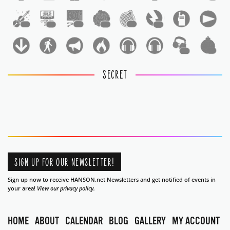
1
1
1
1
1
1
1
1
SECRET
SIGN UP FOR OUR NEWSLETTER!
Sign up now to receive HANSON.net Newsletters and get notified of events in
your area!
View our privacy policy.
HOME
ABOUT
CALENDAR
BLOG
GALLERY
MY ACCOUNT