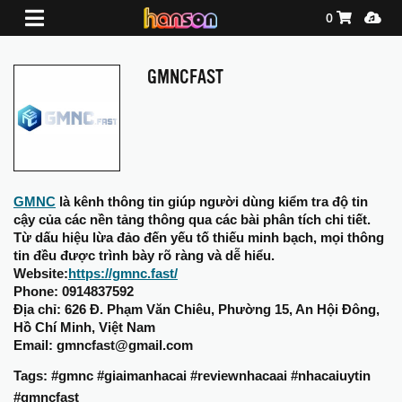
Shopping Ca
Media
0
GMNCFAST
GMNC
 là kênh thông tin giúp người dùng kiểm tra độ tin 
cậy của các nền tảng thông qua các bài phân tích chi tiết. 
Từ dấu hiệu lừa đảo đến yếu tố thiếu minh bạch, mọi thông 
tin đều được trình bày rõ ràng và dễ hiểu.
Website:
https://gmnc.fast/
Phone: 0914837592
Địa chỉ: 626 Đ. Phạm Văn Chiêu, Phường 15, An Hội Đông, 
Hồ Chí Minh, Việt Nam
Email: gmncfast@gmail.com
Tags: #gmnc #giaimanhacai #reviewnhacaai #nhacaiuytin 
#gmncfast 