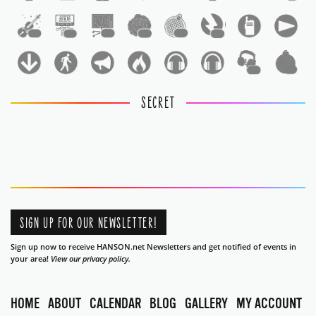
1
1
1
1
1
1
1
1
SECRET
SIGN UP FOR OUR NEWSLETTER!
Sign up now to receive HANSON.net Newsletters and get notified of events in
your area!
View our privacy policy.
HOME
ABOUT
CALENDAR
BLOG
GALLERY
MY ACCOUNT