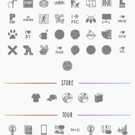
STORE
TOUR
1
1
1