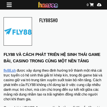
Shopping Ca
Media
0
FLY88SH0
FLY88 VÀ CÁCH PHÁT TRIỂN HỆ SINH THÁI GAME 
BÀI, CASINO TRONG CÙNG MỘT NỀN TẢNG
fly88.sh
 được xây dựng theo định hướng trở thành một nhà cái 
trực tuyến có hệ sinh thái giải trí khép kín, trong đó game bài và 
casino giữ vai trò trung tâm xuyên suốt toàn bộ nền tảng. Cách 
phát triển của FLY88 không chỉ dừng lại ở việc cung cấp nhiều 
danh mục trò chơi, mà còn chú trọng đến sự kết nối giữa các 
mảng nội dung nhằm tạo ra trải nghiệm đồng nhất cho người 
chơi khi tham gia.