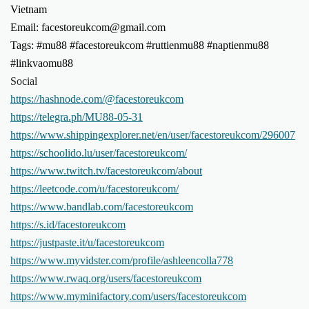
Vietnam
Email: facestoreukcom@gmail.com
Tags: #mu88 #facestoreukcom #ruttienmu88 #naptienmu88 
#linkvaomu88
Social
https://hashnode.com/@facestoreukcom
https://telegra.ph/MU88-05-31
https://www.shippingexplorer.net/en/user/facestoreukcom/296007
https://schoolido.lu/user/facestoreukcom/
https://www.twitch.tv/facestoreukcom/about
https://leetcode.com/u/facestoreukcom/
https://www.bandlab.com/facestoreukcom
https://s.id/facestoreukcom
https://justpaste.it/u/facestoreukcom
https://www.myvidster.com/profile/ashleencolla778
https://www.rwaq.org/users/facestoreukcom
https://www.myminifactory.com/users/facestoreukcom