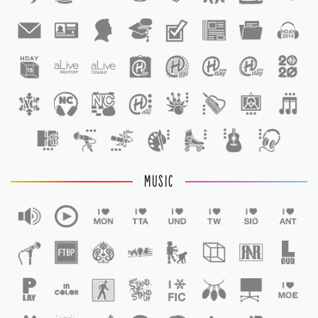
1
1
MUSIC