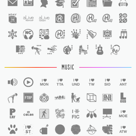
1
MUSIC