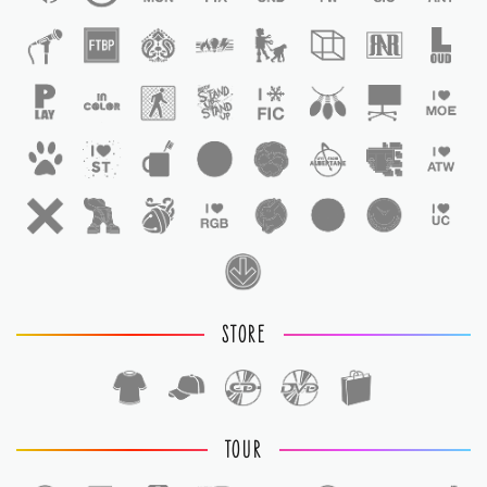
STORE
TOUR