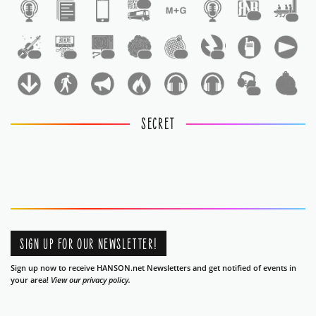
1
1
1
1
1
1
1
1
1
1
1
SECRET
SIGN UP FOR OUR NEWSLETTER!
Sign up now to receive HANSON.net Newsletters and get notified of events in
your area!
View our privacy policy.