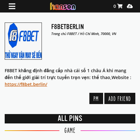
Shopping Ca
Media
0
F8BETBERLIN
Trang chủ F8BET / Hồ Chí Minh, 70000, VN
F8BET khẳng định đẳng cấp nhà cái số 1 châu Á khi mang
đến thế giới giải trí trực tuyến trọn vẹn: thể thao,Website :
https://f8bet.berlin/
PM
ADD FRIEND
ALL PINS
GAME