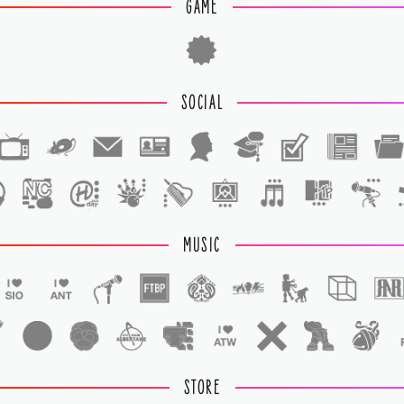
GAME
SOCIAL
1
1
MUSIC
STORE