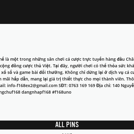
thế là một trong những sân chơi cá cược trực tuyến hàng đầu Châ
ừ cộng đồng cược thủ Việt. Tại đây, người chơi có thể thỏa sức 
 xổ số và game bài đổi thưởng. Không chỉ dừng lại ở dịch vụ cá 
mãi hấp dẫn, mang lại giá trị thiết thực cho mọi thành viên. Thô
mail: info-f168ex2@gmail.com SĐT: 0763 169 169 Địa chỉ: 140 Nguy
rangchuf168 dangnhapf168 #f168uno
ALL PINS