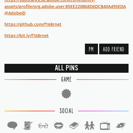
assets/profile/org.adobe.user:85EE220B68D6DCB40A495EDA
@AdobeID
https://github.com/f168rnet
https://bit.ly/f168rnet
PM
ADD FRIEND
ALL PINS
GAME
SOCIAL