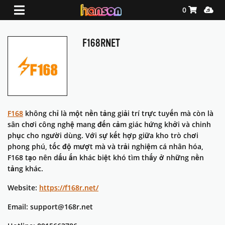
Shopping Ca
Media
0
F168RNET
F168
không chỉ là một nền tảng giải trí trực tuyến mà còn là
sân chơi công nghệ mang đến cảm giác hứng khởi và chinh
phục cho người dùng. Với sự kết hợp giữa kho trò chơi
phong phú, tốc độ mượt mà và trải nghiệm cá nhân hóa,
F168 tạo nên dấu ấn khác biệt khó tìm thấy ở những nền
tảng khác.
Website:
https://f168r.net/
Email: support@168r.net