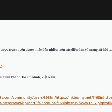
 cược trực tuyến được nhắc đến nhiều trên các diễn đàn và mạng xã hội tạ
n/
hú, Bình Chánh, Hồ Chí Minh, Việt Nam
ets.com/community/users/f168in/
https://inkbunny.net/f168in
http
n/
https://www.proarti.fr/account/f168in
https://www.telix.pl/profil