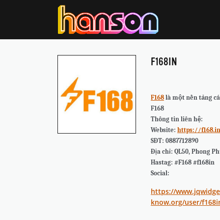
F168IN
F168
là một nền tảng cá
F168
Thông tin liên hệ:
Website:
https://f168.i
SĐT: 0887712890
Địa chỉ: QL50, Phong P
Hastag: #F168 #f168in
Social:
https://www.jqwidg
know.org/user/f168i