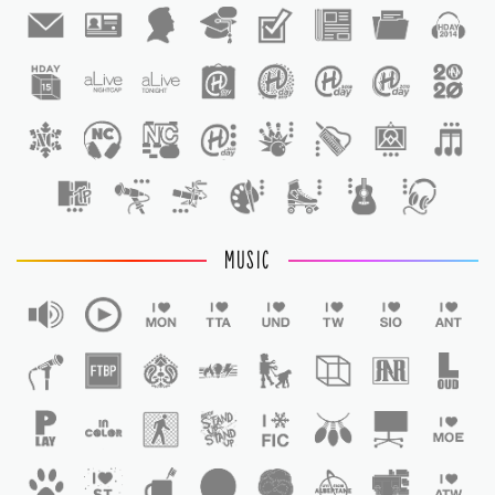
1
1
MUSIC