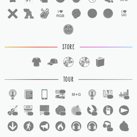
STORE
TOUR
1
1
1
1
1
1
1
1
1
1
1