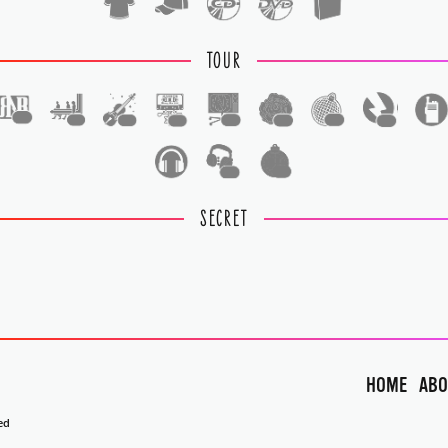
TOUR
1
1
1
1
1
1
1
1
1
1
SECRET
HOME
ABO
ed