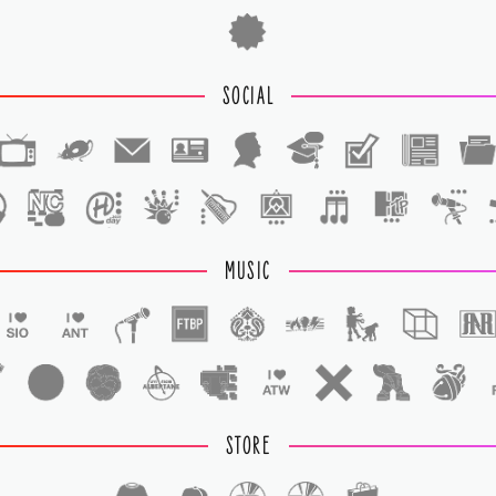
SOCIAL
1
1
MUSIC
STORE