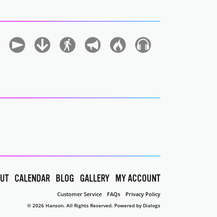
UT
CALENDAR
BLOG
GALLERY
MY ACCOUNT
Customer Service
FAQs
Privacy Policy
© 2026 Hanson. All Rights Reserved.
Powered by Dialogs