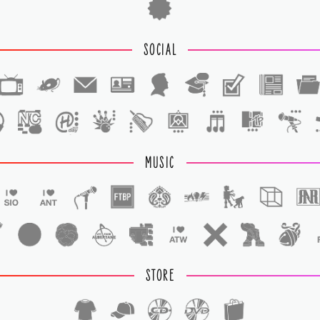
SOCIAL
1
1
MUSIC
STORE