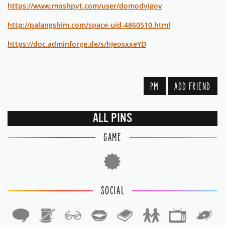
https://www.moshpyt.com/user/domodvigov
http://palangshim.com/space-uid-4860510.html
https://doc.adminforge.de/s/hJeosxxeYD
PM
ADD FRIEND
ALL PINS
GAME
SOCIAL