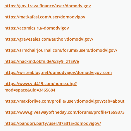
https://gov.trava.finance/user/domodvigov
https://matkafasi.com/user/domodvigov
https://acomics.ru/-domodvigov
https://gravesales.com/author/domodvigov/
https://armchairjournal.com/forums/users/domodvigov/
https://hackmd.okfn.de/s/Sy9I-zTEWe
https://writeablog.net/domodvigov/domodvigov-com
https://www.vid419.com/home.php?
mod=space&uid=3465684
https://maxforlive.com/profile/user/domodvigov?tab=about
https://www.giveawayoftheday.com/forums/profile/1559373
https://bandori.party/user/375315/domodvigov/