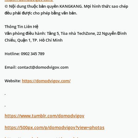
© Nội dung thuộc bản quyền KANGKANG. Mọi hình thức sao chép
đều phải được cho phép bằng văn bản.
Thông Tin Liên Hệ
Văn phòng điều hành: Tầng 5, Tòa nhà TechZone, 22 Nguyễn Đình
Chiểu, Quận 1, TP. Hồ Chí Minh
Hotline: 0902 345 789
Email: contact@domodvigov.com
Website:
https://domodvigov.com/
https://www.tumblr.com/domodvigov
https://500px.com/p/domodvigov?view=photos