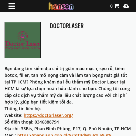
Shopping Ca
Media
0
DOCTORLASER
Bạn đang tìm kiếm địa chỉ trị giãn mao mạch, sẹo rỗ, tiêm
botox, filler, tan mỡ nọng cằm và làm tan bọng mắt giá tốt
tại TPHCM? Phòng khám da liễu thẩm mỹ Doctor Laser tại
HCM là sự lựa chọn hoàn hảo dành cho bạn. Chúng tôi cung
cấp các dịch vụ thẩm mỹ da liễu chất lượng cao với chi phí
hợp lý, giúp bạn tiết kiệm tối đa.
Thông tin liên hệ:
Website:
https://doctorlaser.org/
Số điện thoại: 0346888794
Địa chỉ: 33Bis, Phan Đình Phùng, P17, Q. Phú Nhuận, TP.HCM
Map :
https://maps.app.goo.gl/GrmT3dMxJ6zL59ut5