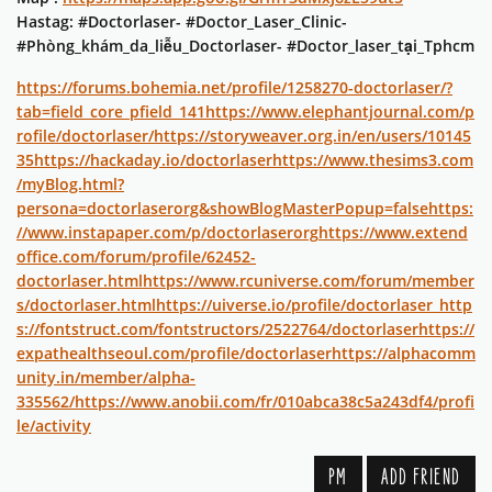
Hastag: #Doctorlaser- #Doctor_Laser_Clinic-
#Phòng_khám_da_liễu_Doctorlaser- #Doctor_laser_tại_Tphcm
https://forums.bohemia.net/profile/1258270-doctorlaser/?
tab=field_core_pfield_141
https://www.elephantjournal.com/p
rofile/doctorlaser/
https://storyweaver.org.in/en/users/10145
35
https://hackaday.io/doctorlaser
https://www.thesims3.com
/myBlog.html?
persona=doctorlaserorg&showBlogMasterPopup=false
https:
//www.instapaper.com/p/doctorlaserorg
https://www.extend
office.com/forum/profile/62452-
doctorlaser.html
https://www.rcuniverse.com/forum/member
s/doctorlaser.html
https://uiverse.io/profile/doctorlaser_
http
s://fontstruct.com/fontstructors/2522764/doctorlaser
https://
expathealthseoul.com/profile/doctorlaser
https://alphacomm
unity.in/member/alpha-
335562/
https://www.anobii.com/fr/010abca38c5a243df4/profi
le/activity
PM
ADD FRIEND