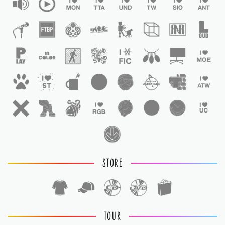
STORE
TOUR