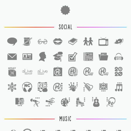
SOCIAL
1
1
MUSIC