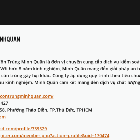
INHQUAN
ôn Trùng Minh Quân là đơn vị chuyên cung cấp dịch vụ kiểm soát
. Với hơn 8 năm kinh nghiệm, Minh Quân mang đến giải pháp an to
ại côn trùng gây hại khác. Công ty áp dụng quy trình theo tiêu ch
iàu kinh nghiệm. Minh Quân cam kết mang đến dịch vụ chất lượng
etcontrungminhquan.com/
 427
 58, Phường Thảo Điền, TP.Thủ Đức, TPHCM
com
ad.com/profile/739529
igniter.com/member.php?action=profile&uid=170474