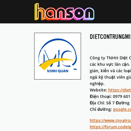
DIETCONTRUNGM
Công ty TNHH Diệt C
các khu vực lân cận
gián, kiến và các lo
ngũ kỹ thuật viên g
nghiệp.
Website:
https://di
Điện thoại: 0979 601
Địa Chỉ: Số 7 Đường
Chỉ đường:
google.
https://www.royalro
https://forum.code