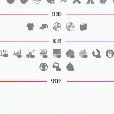
STORE
TOUR
1
1
1
1
1
1
1
1
1
1
SECRET