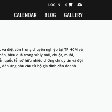
SHOPPING CART 0 ITEMS
MEDIA PLAYER
LOG IN
0
CALENDAR
BLOG
GALLERY
 và diệt côn trùng chuyên nghiệp tại TP.HCM và
àn, hiệu quả trong xử lý mối, chuột, muỗi,
uẩn quốc tế, sở hữu nhiều chứng chỉ uy tín và đội
, đáp ứng nhu cầu từ hộ gia đình đến doanh