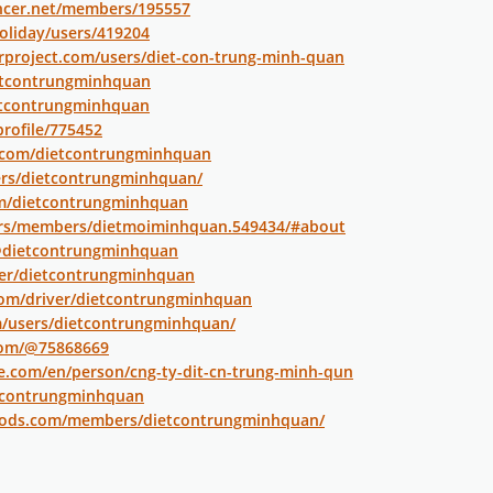
encer.net/members/195557
oliday/users/419204
rproject.com/users/diet-con-trung-minh-quan
ietcontrungminhquan
ietcontrungminhquan
profile/775452
i.com/dietcontrungminhquan
ers/dietcontrungminhquan/
om/dietcontrungminhquan
.rs/members/dietmoiminhquan.549434/#about
/@dietcontrungminhquan
ser/dietcontrungminhquan
com/driver/dietcontrungminhquan
m/users/dietcontrungminhquan/
com/@75868669
re.com/en/person/cng-ty-dit-cn-trung-minh-qun
etcontrungminhquan
mods.com/members/dietcontrungminhquan/