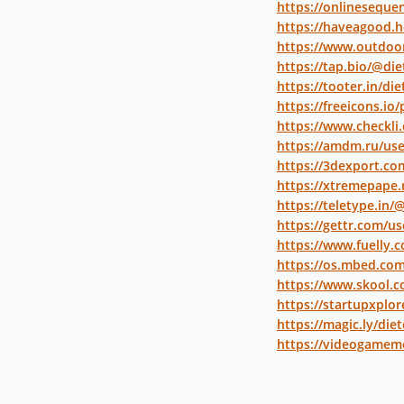
https://onlinesequ
https://haveagood.h
https://www.outdoo
https://tap.bio/@d
https://tooter.in/d
https://freeicons.io/
https://www.checkl
https://amdm.ru/us
https://3dexport.c
https://xtremepape
https://teletype.in
https://gettr.com/u
https://www.fuelly.
https://os.mbed.co
https://www.skool.
https://startupxplo
https://magic.ly/di
https://videogame