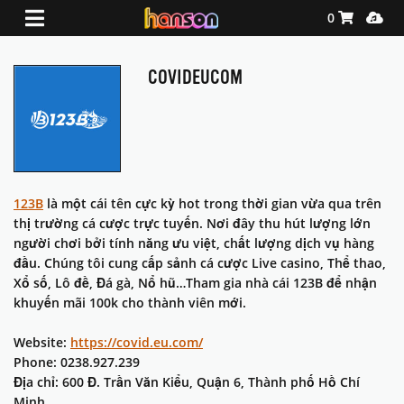
Shopping Ca
Media
0
COVIDEUCOM
123B
là một cái tên cực kỳ hot trong thời gian vừa qua trên
thị trường cá cược trực tuyến. Nơi đây thu hút lượng lớn
người chơi bởi tính năng ưu việt, chất lượng dịch vụ hàng
đầu. Chúng tôi cung cấp sảnh cá cược Live casino, Thể thao,
Xổ số, Lô đề, Đá gà, Nổ hũ…Tham gia nhà cái 123B để nhận
khuyến mãi 100k cho thành viên mới.
Website:
https://covid.eu.com/
Phone: 0238.927.239
Địa chỉ: 600 Đ. Trần Văn Kiểu, Quận 6, Thành phố Hồ Chí
Minh