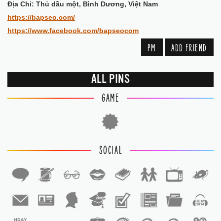
Địa Chỉ: Thủ dầu một, Bình Dương, Việt Nam
https://bapseo.com/
https://www.facebook.com/bapseocom
PM
ADD FRIEND
ALL PINS
GAME
SOCIAL
1