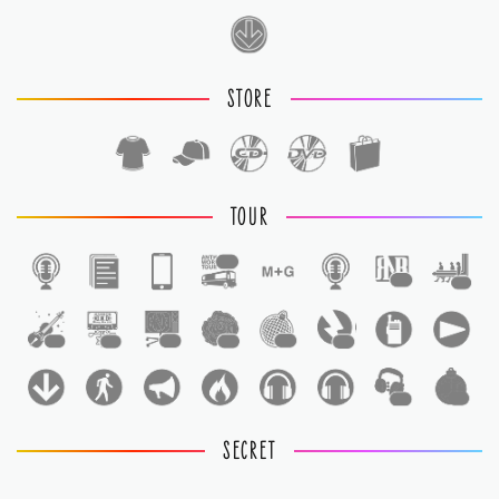
STORE
TOUR
1
1
1
1
1
1
1
1
1
1
1
SECRET