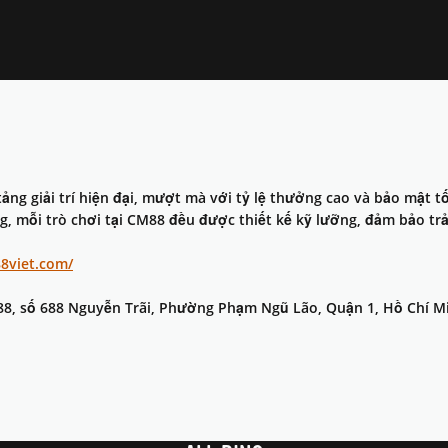
ảng giải trí hiện đại, mượt mà với tỷ lệ thưởng cao và bảo mật tố
, mỗi trò chơi tại CM88 đều được thiết kế kỹ lưỡng, đảm bảo trả
88viet.com/
88, số 688 Nguyễn Trãi, Phường Phạm Ngũ Lão, Quận 1, Hồ Chí M