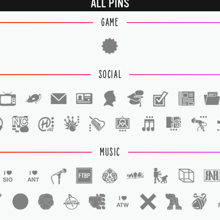
ALL PINS
GAME
SOCIAL
1
1
MUSIC