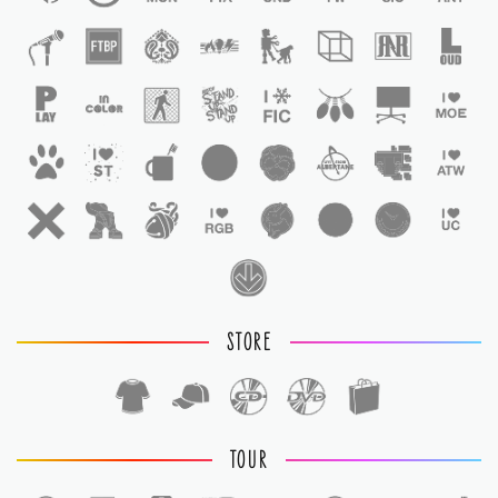
STORE
TOUR