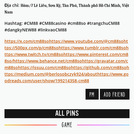
Địa chỉ:
Hẻm/7 Lê Liễu, Sơn Kỳ, Tân Phú, Thành phố Hồ Chí Minh, Việt
Nam
Hashtag: #CM88 #CM88casino #cm88so #trangchuCM88
#dangkyNEW88 #linkvaoCM88
https://x.com/cm88so
https://www.youtube.com/@cm88so
ht
tps://500px.com/p/cm88so
https://www.tumblr.com/cm88so
h
ttps://www.twitch.tv/cm88so
https://www.pinterest.com/cm8
8so/
https://www.behance.net/cm88so
https://gravatar.com/c
m88so
https://issuu.com/cm88so
https://github.com/cm88so
h
ttps://medium.com/@berlosobczyk924/about
https://www.go
odreads.com/user/show/199214358-cm88
PM
ADD FRIEND
ALL PINS
GAME