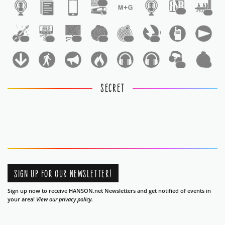
1
1
1
1
1
1
1
1
1
1
1
SECRET
SIGN UP FOR OUR NEWSLETTER!
Sign up now to receive HANSON.net Newsletters and get notified of events in
your area!
View our privacy policy.