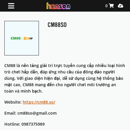
Shopping Ca
Media
0
CM88SO
CM88 là nền tảng giải trí trực tuyến cung cấp nhiều loại hình
trò chơi hấp dẫn, đáp ứng nhu cầu của đông đảo người
dùng. Với giao diện hiện đại, dễ sử dụng cùng hệ thống bảo
mật cao, CM88 mang đến cho người chơi môi trường an
toàn và minh bạch.
Website:
https://cm88.so/
Email: cm88so@gmail.com
Hotline: 0987375989