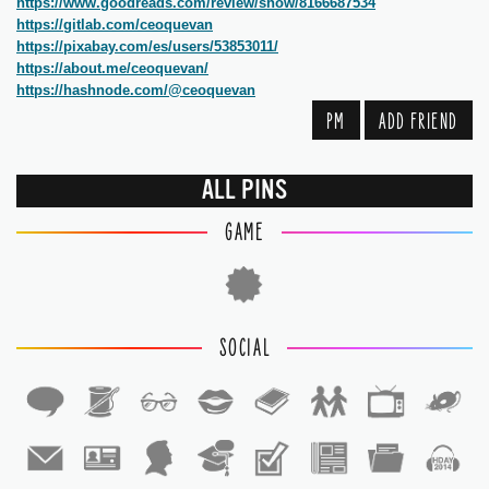
https://www.goodreads.com/review/show/8166687534
https://gitlab.com/ceoquevan
https://pixabay.com/es/users/53853011/
https://about.me/ceoquevan/
https://hashnode.com/@ceoquevan
PM
ADD FRIEND
ALL PINS
GAME
SOCIAL
1