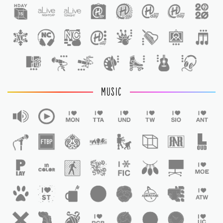
1
MUSIC