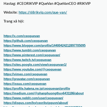
Hastag: #CEORIKVIP #QueVan #QueVanCEO #RIKVIP
Website:
https://68rikvip.com/que-van/
Trang xã hội:
https://x.com/ceoquevan
https://github.com/ceoquevan
https://www.blogger.com/profile/14400424212897705095
https://www.tumblr.com/ceoquevan
https://www.pinterest.com/ceoquevan/
https://www.twitch.tv/ceoquevan
https://sites.google.com/view/ceoquevan1/
https://www.youtube.com/@ceoquevan
https://vimeo.com/ceoquevan
https://gravatar.com/ceoquevan
https://issuu.com/ceoquevan
https://profile.hatena.ne.jp/ceoquevan/profile
https://medium.com/@phanphuongthuy6431186/about
https://www.reddit.com/user/ceoquevan/
https://disqus.com/by/ceorikvipquvn/about/