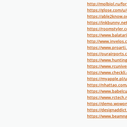
http://molbiol.ru/
https://glose.com/u
https://able2know.o
https://inkbunny.ne
https://roomstyler.
https://www.balatar
http://www.invelos.
https://www.proarti
https://ourairport
https://www.huntin
https://www.rcuniv
https://www.checkli
https://myapple.pl/
https://nhattao.co
https://www.babelc
https://www.rctech
https://demo.wowo
https://designaddic
https://www.beamn