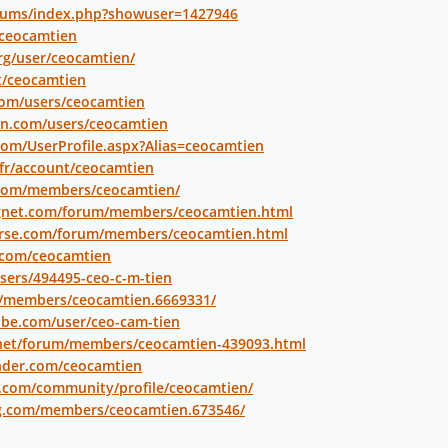
forums/index.php?showuser=1427946
/ceocamtien
rg/user/ceocamtien/
t/ceocamtien
com/users/ceocamtien
in.com/users/ceocamtien
com/UserProfile.aspx?Alias=ceocamtien
.fr/account/ceocamtien
s.com/members/ceocamtien/
gnet.com/forum/members/ceocamtien.html
erse.com/forum/members/ceocamtien.html
.com/ceocamtien
users/494495-ceo-c-m-tien
m/members/ceocamtien.6669331/
ube.com/user/ceo-cam-tien
.net/forum/members/ceocamtien-439093.html
nder.com/ceocamtien
t.com/community/profile/ceocamtien/
g.com/members/ceocamtien.673546/