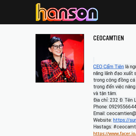
CEOCAMTIEN
CEO Cẩm Tiên
 là n
năng lãnh đạo xuất s
trong cộng đồng cá 
trọng đến việc nâng
và tận tâm.
Địa chỉ: 232 Đ. Tên 
Phone: 092955664
Email: ceocamtien
Website: 
https://su
Hastags: #ceocamt
https://www.facer.i