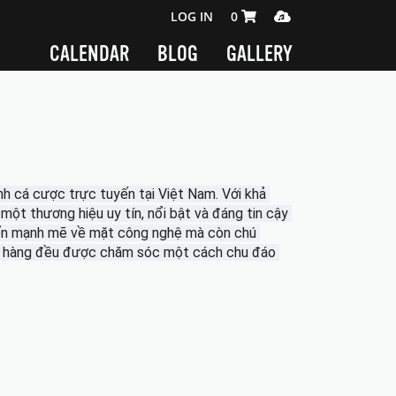
SHOPPING CART 0 ITEMS
MEDIA PLAYER
LOG IN
0
CALENDAR
BLOG
GALLERY
h cá cược trực tuyến tại Việt Nam. Với khả 
một thương hiệu uy tín, nổi bật và đáng tin cậy 
iển mạnh mẽ về mặt công nghệ mà còn chú 
ch hàng đều được chăm sóc một cách chu đáo 