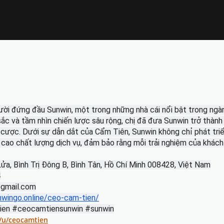
gười đứng đầu Sunwin, một trong những nhà cái nổi bật trong ngàn
ắc và tầm nhìn chiến lược sâu rộng, chị đã đưa Sunwin trở thành 
cược. Dưới sự dẫn dắt của Cẩm Tiên, Sunwin không chỉ phát tr
 cao chất lượng dịch vụ, đảm bảo rằng mỗi trải nghiệm của khá
Lửa, Bình Trị Đông B, Bình Tân, Hồ Chí Minh 008428, Việt Nam
4
@gmail.com
nwingo.online/ceo-cam-tien/
ien #ceocamtiensunwin #sunwin
o/u/ceocamtien