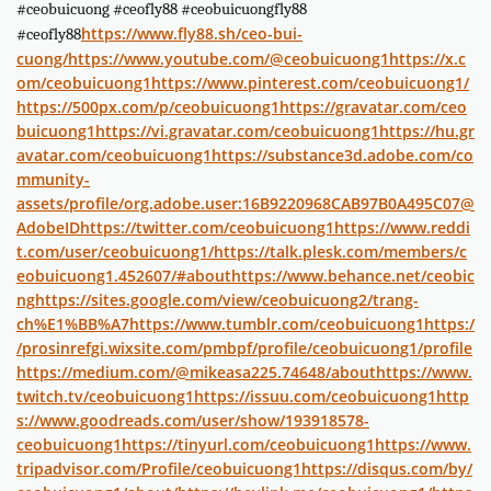
#ceobuicuong #ceofly88 #ceobuicuongfly88
https://www.fly88.sh/ceo-bui-
#ceofly88
cuong/
https://www.youtube.com/@ceobuicuong1
https://x.c
om/ceobuicuong1
https://www.pinterest.com/ceobuicuong1/
https://500px.com/p/ceobuicuong1
https://gravatar.com/ceo
buicuong1
https://vi.gravatar.com/ceobuicuong1
https://hu.gr
avatar.com/ceobuicuong1
https://substance3d.adobe.com/co
mmunity-
assets/profile/org.adobe.user:16B9220968CAB97B0A495C07@
AdobeID
https://twitter.com/ceobuicuong1
https://www.reddi
t.com/user/ceobuicuong1/
https://talk.plesk.com/members/c
eobuicuong1.452607/#about
https://www.behance.net/ceobic
ng
https://sites.google.com/view/ceobuicuong2/trang-
ch%E1%BB%A7
https://www.tumblr.com/ceobuicuong1
https:/
/prosinrefgi.wixsite.com/pmbpf/profile/ceobuicuong1/profile
https://medium.com/@mikeasa225.74648/about
https://www.
twitch.tv/ceobuicuong1
https://issuu.com/ceobuicuong1
http
s://www.goodreads.com/user/show/193918578-
ceobuicuong1
https://tinyurl.com/ceobuicuong1
https://www.
tripadvisor.com/Profile/ceobuicuong1
https://disqus.com/by/