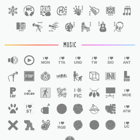
1
MUSIC